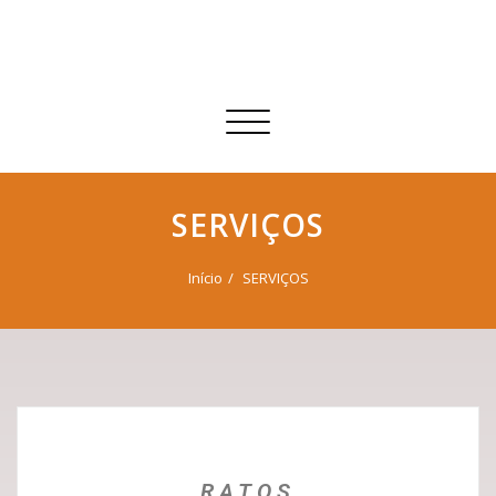
Skip
to
content
Toggle
navigation
SERVIÇOS
Início
SERVIÇOS
RATOS